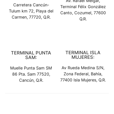
Av. Rafael Melgar,
Carretera Cancún-
Terminal Félix González
Tulum km 72, Playa del
Canto, Cozumel, 77600
Carmen, 77720, Q.R.
Q.R.
TERMINAL ISLA
TERMINAL PUNTA
MUJERES:
SAM:
Av Rueda Medina S/N,
Muelle Punta Sam SM
Zona Federal, Bahía,
86 Pta. Sam 77520,
77400 Isla Mujeres, Q.R.
Cancún, Q.R.